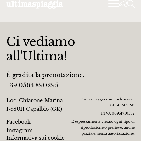
Ci vediamo
all'Ultima!
È gradita la prenotazione.
+39 0564 890295
Ultimaspiaggia è un’esclusiva di
Loc. Chiarone Marina
CI.BU.MA. Srl
I-58011 Capalbio (GR)
P.IVA 00951710532
Facebook
È espressamente vietato ogni tipo di
riproduzione o prelievo, anche
Instagram
parziale, senza autorizzazione.
Informativa sui cookie