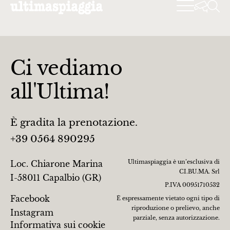
Ci vediamo
all'Ultima!
È gradita la prenotazione.
+39 0564 890295
Ultimaspiaggia è un’esclusiva di
Loc. Chiarone Marina
CI.BU.MA. Srl
I-58011 Capalbio (GR)
P.IVA 00951710532
Facebook
È espressamente vietato ogni tipo di
riproduzione o prelievo, anche
Instagram
parziale, senza autorizzazione.
Informativa sui cookie