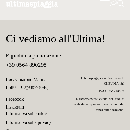
Ci vediamo all'Ultima!
È gradita la prenotazione.
+39 0564 890295
Ultimaspiaggia è un’esclusiva di
Loc. Chiarone Marina
CI.BU.MA. Srl
I-58011 Capalbio (GR)
P.IVA 00951710532
Facebook
È espressamente vietato ogni tipo di
riproduzione o prelievo, anche parziale,
Instagram
senza autorizzazione.
Informativa sui cookie
Informativa sulla privacy