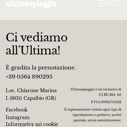
Ci vediamo
all'Ultima!
È gradita la prenotazione.
+39 0564 890295
Ultimaspiaggia è un’esclusiva di
Loc. Chiarone Marina
CI.BU.MA. Srl
I-58011 Capalbio (GR)
P.IVA 00951710532
Facebook
È espressamente vietato ogni tipo di
riproduzione o prelievo, anche
Instagram
parziale, senza autorizzazione.
Informativa sui cookie