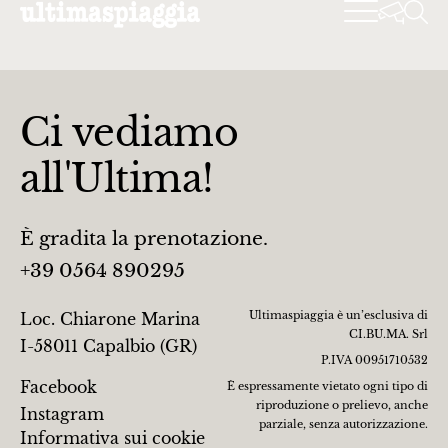
Ci vediamo
all'Ultima!
È gradita la prenotazione.
+39 0564 890295
Ultimaspiaggia è un’esclusiva di
Loc. Chiarone Marina
CI.BU.MA. Srl
I-58011 Capalbio (GR)
P.IVA 00951710532
Facebook
È espressamente vietato ogni tipo di
riproduzione o prelievo, anche
Instagram
parziale, senza autorizzazione.
Informativa sui cookie